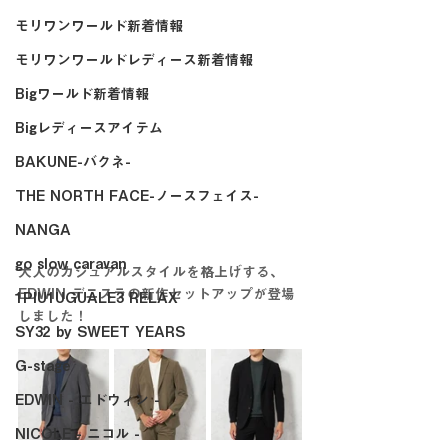
モリワンワールド新着情報
モリワンワールドレディース新着情報
Bigワールド新着情報
Bigレディースアイテム
BAKUNE-バクネ-
THE NORTH FACE-ノースフェイス-
NANGA
go slow caravan
大人のカジュアルスタイルを格上げする、
EDWIN デニスラの新作セットアップが登場
1PIU1UGUALE3 RELAX
しました！
SY32 by SWEET YEARS
G-stage
EDWIN - エドウィン -
NICOLE - ニコル -