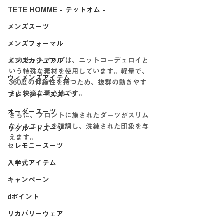
TETE HOMME - テットオム -
メンズスーツ
メンズフォーマル
このセットアップは、ニットコーデュロイと
メンズカジュアル
いう特殊な素材を使用しています。軽量で、
ウィメンズアイテム
360度の伸縮性を持つため、抜群の動きやす
さと快適な着心地です。
フレッシャーズスーツ
オーダースーツ
さらに、フロントに施されたダーツがスリム
なシルエットを強調し、洗練された印象を与
リクルートスーツ
えます。
セレモニースーツ
入学式アイテム
キャンペーン
dポイント
リカバリーウェア