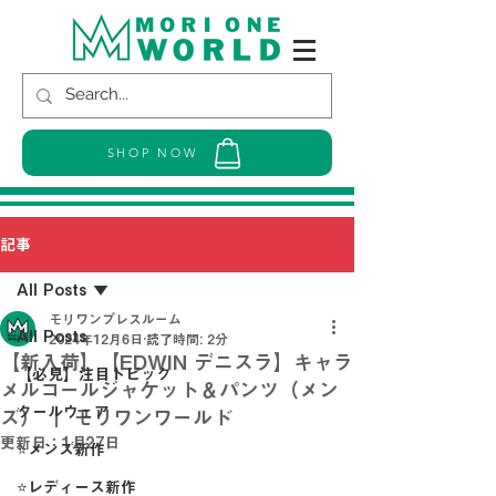
SHOP NOW
記事
All Posts
モリワンプレスルーム
All Posts
2024年12月6日
読了時間: 2分
【新入荷】【EDWIN デニスラ】キャラ
【必見】注目トピック
メルコールジャケット＆パンツ（メン
クールウェア
ズ） ｜ モリワンワールド
更新日：
1月27日
⭐メンズ新作
⭐レディース新作