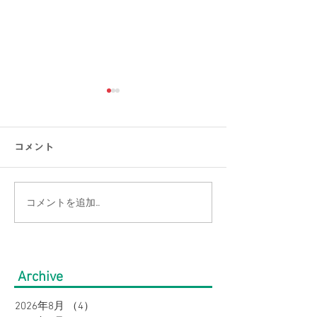
コメント
コメントを追加…
【涼感コーデ特集】お盆
【接触冷感素材
の帰省・旅行にぴった
通勤をもっと涼
り！暑さ対策をしながら
のオフィスカジ
Archive
オシャレに。｜メンズ
集｜URBAN SQ
2026年8月
（4）
4件の記事