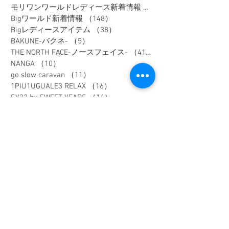
モリワンワールドレディース新着情報
（80）
Bigワールド新着情報
（148）
148件の記事
Bigレディースアイテム
（38）
38件の記事
BAKUNE-バクネ-
（5）
5件の記事
THE NORTH FACE-ノースフェイス-
（41）
41件の記事
NANGA
（10）
10件の記事
go slow caravan
（11）
11件の記事
1PIU1UGUALE3 RELAX
（16）
16件の記事
SY32 by SWEET YEARS
（16）
16件の記事
G-stage
（17）
17件の記事
EDWIN - エドウィン -
（4）
4件の記事
NICOLE - ニコル -
（9）
9件の記事
TETE HOMME - テットオム -
（6）
6件の記事
メンズスーツ
（40）
40件の記事
メンズフォーマル
（9）
9件の記事
メンズカジュアル
（187）
187件の記事
ウィメンズアイテム
（74）
74件の記事
フレッシャーズスーツ
（2）
2件の記事
オーダースーツ
（1）
1件の記事
リクルートスーツ
（3）
3件の記事