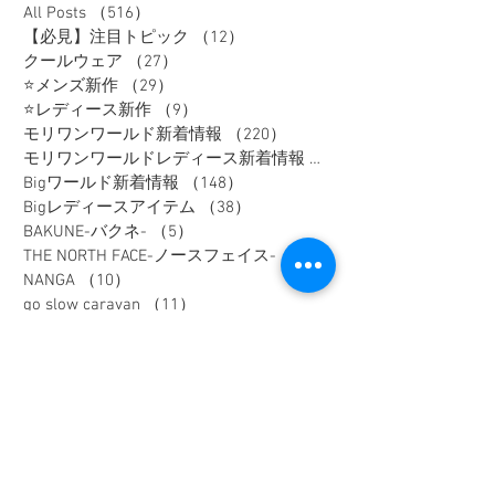
All Posts
（516）
516件の記事
【必見】注目トピック
（12）
12件の記事
クールウェア
（27）
27件の記事
⭐メンズ新作
（29）
29件の記事
⭐レディース新作
（9）
9件の記事
モリワンワールド新着情報
（220）
220件の記事
モリワンワールドレディース新着情報
（80）
Bigワールド新着情報
（148）
148件の記事
Bigレディースアイテム
（38）
38件の記事
BAKUNE-バクネ-
（5）
5件の記事
THE NORTH FACE-ノースフェイス-
（41）
41件の記事
NANGA
（10）
10件の記事
go slow caravan
（11）
11件の記事
1PIU1UGUALE3 RELAX
（16）
16件の記事
SY32 by SWEET YEARS
（16）
16件の記事
G-stage
（17）
17件の記事
EDWIN - エドウィン -
（4）
4件の記事
NICOLE - ニコル -
（9）
9件の記事
TETE HOMME - テットオム -
（6）
6件の記事
メンズスーツ
（40）
40件の記事