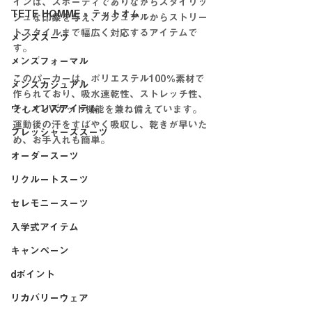
インは、スポーティでありながらスタイリッ
TETE HOMME - テットオム -
シュな印象を与え、カジュアルからストリー
トスタイルまで幅広く対応するアイテムで
メンズスーツ
す。
メンズフォーマル
このパーカーは、ポリエステル100％素材で
メンズカジュアル
作られており、吸水速乾性、ストレッチ性、
ウィメンズアイテム
そしてUVカット機能を兼ね備えています。
運動後の汗をすばやく吸収し、乾きが早いた
フレッシャーズスーツ
め、お手入れも簡単。
オーダースーツ
リクルートスーツ
セレモニースーツ
入学式アイテム
キャンペーン
dポイント
リカバリーウェア