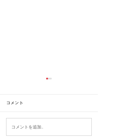
コメント
コメントを追加…
【大きいサイズの方必
【2点以上お買