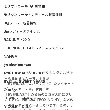
モリワンワールド新着情報
モリワンワールドレディース新着情報
Bigワールド新着情報
Bigレディースアイテム
BAKUNE-バクネ-
THE NORTH FACE-ノースフェイス-
NANGA
go slow caravan
スポーツファッションとボクシングカルチャ
1PIU1UGUALE3 RELAX
ーを融合させた一着、それが
SY32 by SWEET YEARS
【EVERLAST(エバーラスト)】のレイヤード
プルパーカーです。背面には
G-stage
「EVERLAST」の複数のロゴが大胆にプリ
EDWIN - エドウィン -
ントされ、周囲には「BOXING NY」などの
テキストがデザインされています。このデザ
NICOLE - ニコル -