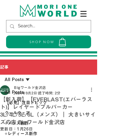
SHOP NOW
記事
All Posts
Ｂigワールド金沢店
All Posts
2024年9月2日
読了時間: 2分
【新入荷】【EVERLAST(エバーラス
【必見】注目トピック
ト)】レイヤードプルパーカー
クールウェア
3L/4L/5L/6L（メンズ）｜ 大きいサイ
ズの店 Bigワールド金沢店
⭐メンズ新作
更新日：
1月26日
⭐レディース新作