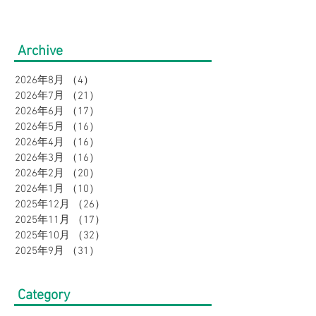
見】快適にオシャレ！お
ン価格よりさら
盆の帰省・旅行にもおす
10％OFF】大
Archive
すめコーデ特集｜メンズ
の店Bigワール
2026年8月
（4）
4件の記事
ボトムスフェア
2026年7月
（21）
21件の記事
感・吸汗速乾で
2026年6月
（17）
17件の記事
2026年5月
（16）
16件の記事
に♪
2026年4月
（16）
16件の記事
2026年3月
（16）
16件の記事
2026年2月
（20）
20件の記事
2026年1月
（10）
10件の記事
2025年12月
（26）
26件の記事
2025年11月
（17）
17件の記事
2025年10月
（32）
32件の記事
2025年9月
（31）
31件の記事
Category