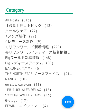
Category
All Posts
（516）
516件の記事
【必見】注目トピック
（12）
12件の記事
クールウェア
（27）
27件の記事
⭐メンズ新作
（29）
29件の記事
⭐レディース新作
（9）
9件の記事
モリワンワールド新着情報
（220）
220件の記事
モリワンワールドレディース新着情報
（80）
Bigワールド新着情報
（148）
148件の記事
Bigレディースアイテム
（38）
38件の記事
BAKUNE-バクネ-
（5）
5件の記事
THE NORTH FACE-ノースフェイス-
（41）
41件の記事
NANGA
（10）
10件の記事
go slow caravan
（11）
11件の記事
1PIU1UGUALE3 RELAX
（16）
16件の記事
SY32 by SWEET YEARS
（16）
16件の記事
G-stage
（17）
17件の記事
EDWIN - エドウィン -
（4）
4件の記事