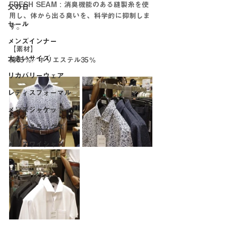
FRESH SEAM : 消臭機能のある縫製糸を使
父の日
用し、体から出る臭いを、科学的に抑制しま
セール
す。
メンズインナー
【素材】
大きいサイズ
綿65％／ポリエステル35％
リカバリーウェア
レディスフォーマル
メンズジャケット
メンズスラックス
メンズワイシャツ