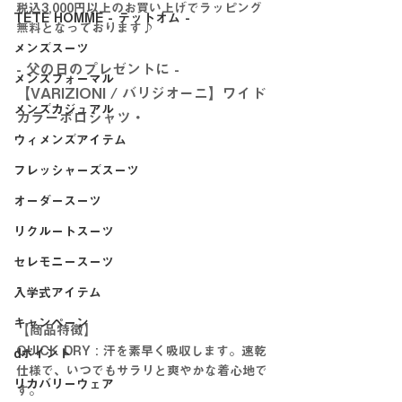
税込3,000円以上のお買い上げでラッピング
TETE HOMME - テットオム -
無料となっております♪
メンズスーツ
- 父の日のプレゼントに -
メンズフォーマル
【VARIZIONI / バリジオーニ】ワイド
メンズカジュアル
カラーポロシャツ・
ウィメンズアイテム
フレッシャーズスーツ
オーダースーツ
リクルートスーツ
セレモニースーツ
入学式アイテム
キャンペーン
【商品特徴】
QUICK DRY : 汗を素早く吸収します。速乾
dポイント
仕様で、いつでもサラリと爽やかな着心地で
リカバリーウェア
す。