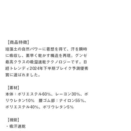
【商品特徴】
珪藻土の自然パワーに着想を得て、汗を瞬時
に吸収し、素早く乾かす構造を再現。グンゼ
最高クラスの吸湿速乾テクノロジーです。日
経トレンディ2024年下半期ブレイク予測優秀
賞に選ばれました。
【素材】
本体：ポリエステル60％、レーヨン30％、ポ
リウレタン10％　腰ゴム部：ナイロン55％、
ポリエステル40％、ポリウレタン5％
【機能】
・吸汗速乾