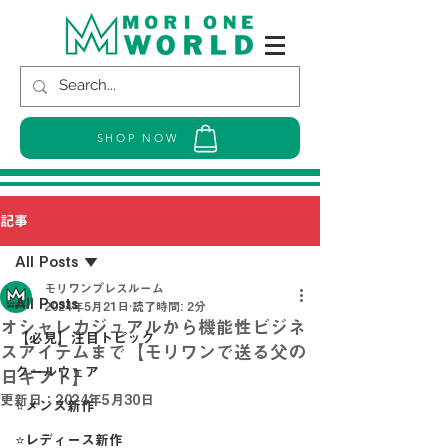
SHOP NOW
記事
All Posts
モリワンプレスルーム
All Posts
2024年5月21日
読了時間: 2分
オシャレカジュアルから機能性ビジネ
【必見】注目トピック
スアイテムまで【モリワンで送る父の
クールウェア
日ギフト】
更新日：
2024年5月30日
⭐メンズ新作
⭐レディース新作