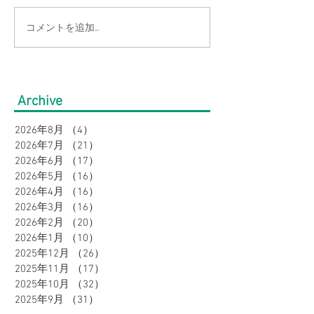
コメントを追加…
【猛暑でもひんやり】ま
【涼感コーデ特
だまだ続く暑さを乗り越
の帰省・旅行に
える！接触冷感アイテム
り！暑さ対策を
Archive
特集｜メンズ
オシャレに。｜
2026年8月
（4）
4件の記事
2026年7月
（21）
21件の記事
2026年6月
（17）
17件の記事
2026年5月
（16）
16件の記事
2026年4月
（16）
16件の記事
2026年3月
（16）
16件の記事
2026年2月
（20）
20件の記事
2026年1月
（10）
10件の記事
2025年12月
（26）
26件の記事
2025年11月
（17）
17件の記事
2025年10月
（32）
32件の記事
2025年9月
（31）
31件の記事