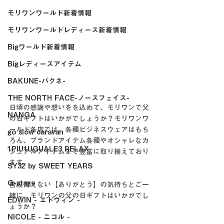
モリワンワールド新着情報
モリワンワールドレディース新着情報
Bigワールド新着情報
Bigレディースアイテム
BAKUNE-バクネ-
THE NORTH FACE-ノースフェイス-
日頃の感謝や想いをを込めて、モリワンで父
NANGA
の日ギフトはいかがでしょうか？モリワンワ
ールド各店では、各種ビジネスウェアはもち
go slow caravan
ろん、ブランドアイテム各種やオシャレなカ
1PIU1UGUALE3 RELAX
ジュアルアイテムまで豊富に取り揃えており
ます。
SY32 by SWEET YEARS
G-stage
普段言えない【ありがとう】の気持ちとご一
緒に、モリワンの父の日ギフトはいかがでし
EDWIN - エドウィン -
ょうか？
NICOLE - ニコル -