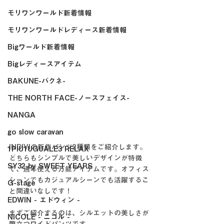
モリワンワールド新着情報
モリワンワールドレディース新着情報
Bigワールド新着情報
Bigレディースアイテム
BAKUNE-バクネ-
THE NORTH FACE-ノースフェイス-
NANGA
go slow caravan
INDIVIの新作パンツ2種類をご紹介します。
1PIU1UGUALE3 RELAX
どちらもシンプルで美しいデザインが特徴
SY32 by SWEET YEARS
で、通年使える万能アイテムです。オフィス
シーンでもカジュアルシーンでも活躍するこ
G-stage
と間違いなしです！
EDWIN - エドウィン -
まずご紹介するのは、シルエットの美しさが
NICOLE - ニコル -