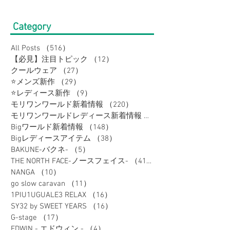
Category
All Posts
（516）
516件の記事
【必見】注目トピック
（12）
12件の記事
クールウェア
（27）
27件の記事
⭐メンズ新作
（29）
29件の記事
⭐レディース新作
（9）
9件の記事
モリワンワールド新着情報
（220）
220件の記事
モリワンワールドレディース新着情報
（80）
Bigワールド新着情報
（148）
148件の記事
Bigレディースアイテム
（38）
38件の記事
BAKUNE-バクネ-
（5）
5件の記事
THE NORTH FACE-ノースフェイス-
（41）
41件の記事
NANGA
（10）
10件の記事
go slow caravan
（11）
11件の記事
1PIU1UGUALE3 RELAX
（16）
16件の記事
SY32 by SWEET YEARS
（16）
16件の記事
G-stage
（17）
17件の記事
EDWIN - エドウィン -
（4）
4件の記事