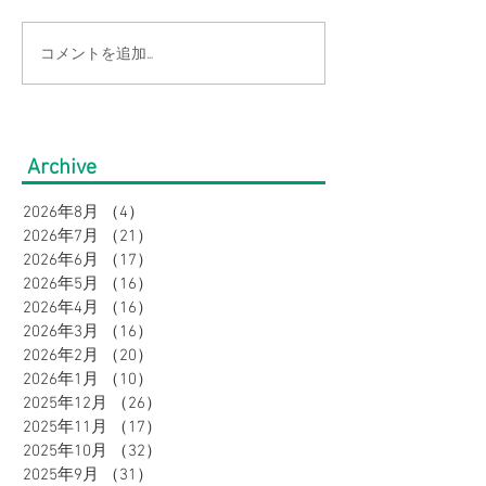
コメントを追加…
【涼しい×オシャレ】快
【今季はコレ】
適に軽やかに着こなしな
心地でオンオフ
がら、きちんと見え半袖
る！麻調半袖セ
Archive
セットアップ４選｜ウィ
プをご紹介｜ウ
2026年8月
（4）
4件の記事
メンズ
2026年7月
（21）
21件の記事
2026年6月
（17）
17件の記事
2026年5月
（16）
16件の記事
2026年4月
（16）
16件の記事
2026年3月
（16）
16件の記事
2026年2月
（20）
20件の記事
2026年1月
（10）
10件の記事
2025年12月
（26）
26件の記事
2025年11月
（17）
17件の記事
2025年10月
（32）
32件の記事
2025年9月
（31）
31件の記事