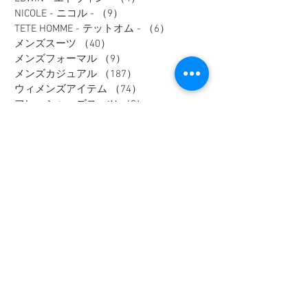
NICOLE - ニコル -
（9）
9件の記事
TETE HOMME - テットオム -
（6）
6件の記事
メンズスーツ
（40）
40件の記事
メンズフォーマル
（9）
9件の記事
メンズカジュアル
（187）
187件の記事
ウィメンズアイテム
（74）
74件の記事
フレッシャーズスーツ
（2）
2件の記事
オーダースーツ
（1）
1件の記事
リクルートスーツ
（3）
3件の記事
セレモニースーツ
（10）
10件の記事
入学式アイテム
（3）
3件の記事
キャンペーン
（1）
1件の記事
dポイント
（1）
1件の記事
リカバリーウェア
（2）
2件の記事
父の日
（2）
2件の記事
セール
（7）
7件の記事
メンズインナー
（1）
1件の記事
大きいサイズ
（12）
12件の記事
リカバリーウェア
（1）
1件の記事
レディスフォーマル
（2）
2件の記事