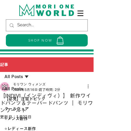
SHOP NOW
記事
All Posts
モリワン ウィメンズ
All Posts
2024年5月16日
読了時間: 2分
【INDIVI（インディヴィ）】 新作ワイ
【必見】注目トピック
ドパンツ＆テーパードパンツ ｜ モリワ
クールウェア
ンワールド
更新日：
1月22日
⭐メンズ新作
⭐レディース新作