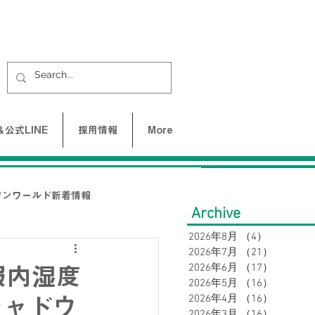
公式LINE
採用情報
More
ワンワールド新着情報
Archive
2026年8月
（4）
4件の記事
2026年7月
（21）
21件の
UNE-バクネ-
2026年6月
（17）
17件の
衣服内湿度
2026年5月
（16）
16件の
2026年4月
（16）
16件の
シャドウ
LAX
2026年3月
（16）
16件の