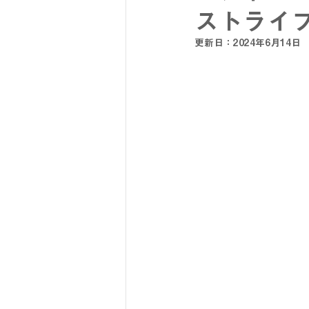
ストライプ
更新日：
2024年6月14日
SY32 by SWEET YEARS
G-
メンズスーツ
メンズフォーマ
リクルートスーツ
セレモニー