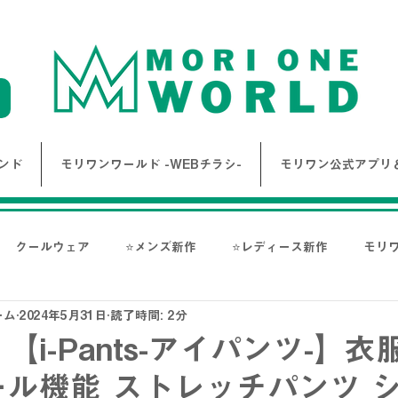
ンド
モリワンワールド -WEBチラシ-
モリワン公式アプリ＆
クールウェア
⭐メンズ新作
⭐レディース新作
モリ
ーム
2024年5月31日
読了時間: 2分
報
Bigワールド新着情報
Bigレディースアイテム
BAK
【i-Pants-アイパンツ-】
ル機能 ストレッチパンツ 
ス-
NANGA
go slow caravan
1PIU1UGUALE3 RE