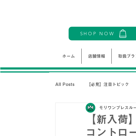
SHOP NOW
ホーム
店舗情報
取扱ブラ
All Posts
【必見】注目トピック
モリワンプレスル
モリワンワールドレディース新着情
【新入荷】
コントロー
THE NORTH FACE-ノースフェイ