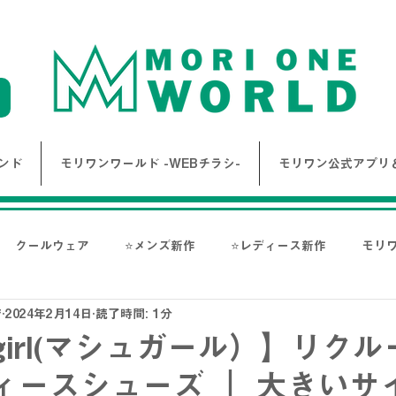
ンド
モリワンワールド -WEBチラシ-
モリワン公式アプリ＆
クールウェア
⭐メンズ新作
⭐レディース新作
モリ
店
2024年2月14日
読了時間: 1分
報
Bigワールド新着情報
Bigレディースアイテム
BAK
 girl(マシュガール）】リク
ィースシューズ ｜ 大きいサ
ス-
NANGA
go slow caravan
1PIU1UGUALE3 RE