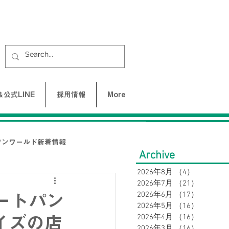
公式LINE
採用情報
More
ワンワールド新着情報
Archive
2026年8月
（4）
4件の記事
2026年7月
（21）
21件の
UNE-バクネ-
2026年6月
（17）
17件の
ルートパン
2026年5月
（16）
16件の
2026年4月
（16）
16件の
イズの店
LAX
2026年3月
（16）
16件の