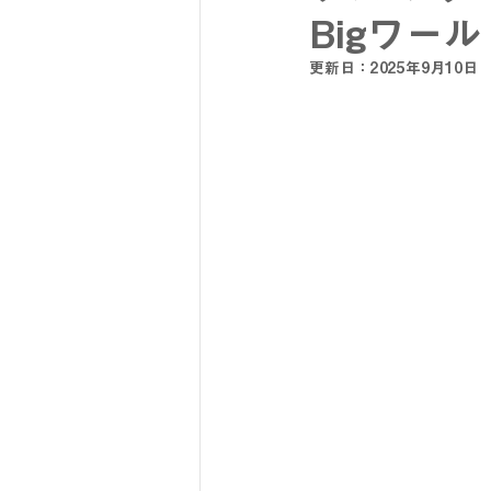
Bigワー
更新日：
2025年9月10日
SY32 by SWEET YEARS
G-
メンズスーツ
メンズフォーマ
リクルートスーツ
セレモニー