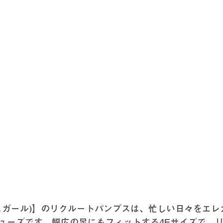
l(マシュガール)】のリクルートパンプスは、忙しい日々をエ
ューズです。幅広の足にもフィットする4Eサイズで、