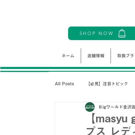
SHOP NOW
ホーム
店舗情報
取扱ブラ
All Posts
【必見】注目トピック
Ｂigワールド金沢
モリワンワールドレディース新着情
【masyu
プス レデ
THE NORTH FACE-ノースフェイ