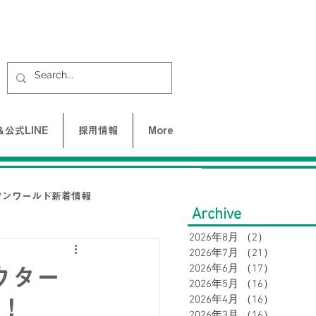
公式LINE
採用情報
More
ワンワールド新着情報
Archive
2026年8月
（2）
2件の記事
2026年7月
（21）
21件の
UNE-バクネ-
2026年6月
（17）
17件の
ウター
2026年5月
（16）
16件の
2026年4月
（16）
16件の
す！
LAX
2026年3月
（16）
16件の