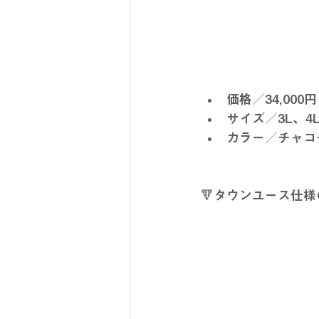
価格／34,000円 
サイズ／3L、4L
カラー／チャコ
🔻タウンユース仕様