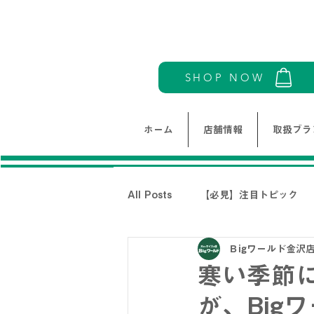
SHOP NOW
ホーム
店舗情報
取扱ブラ
All Posts
【必見】注目トピック
Ｂigワールド金沢
モリワンワールドレディース新着情
寒い季節
が、Big
THE NORTH FACE-ノースフェイ