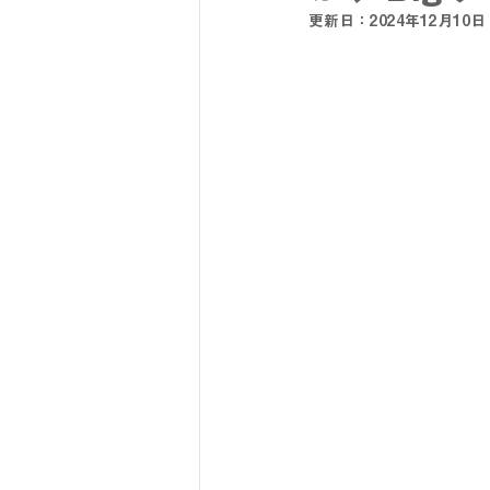
更新日：
2024年12月10日
SY32 by SWEET YEARS
G-
メンズスーツ
メンズフォーマ
リクルートスーツ
セレモニー