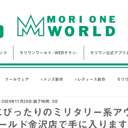
ンド
モリワンワールド -WEBチラシ-
モリワン公式アプリ＆
クールウェア
⭐メンズ新作
⭐レディース新作
モリ
店
2024年11月29日
読了時間: 3分
報
Bigワールド新着情報
Bigレディースアイテム
BAK
にぴったりのミリタリー系ア
ワールド金沢店で手に入りま
ス-
NANGA
go slow caravan
1PIU1UGUALE3 RE