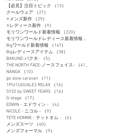
【必見】注目トピック
（13）
13件の記事
クールウェア
（27）
27件の記事
⭐メンズ新作
（29）
29件の記事
⭐レディース新作
（9）
9件の記事
モリワンワールド新着情報
（220）
220件の記事
モリワンワールドレディース新着情報
（80）
Bigワールド新着情報
（147）
147件の記事
Bigレディースアイテム
（38）
38件の記事
BAKUNE-バクネ-
（5）
5件の記事
THE NORTH FACE-ノースフェイス-
（41）
41件の記事
NANGA
（10）
10件の記事
go slow caravan
（11）
11件の記事
1PIU1UGUALE3 RELAX
（16）
16件の記事
SY32 by SWEET YEARS
（16）
16件の記事
G-stage
（17）
17件の記事
EDWIN - エドウィン -
（4）
4件の記事
NICOLE - ニコル -
（9）
9件の記事
TETE HOMME - テットオム -
（6）
6件の記事
メンズスーツ
（40）
40件の記事
メンズフォーマル
（9）
9件の記事