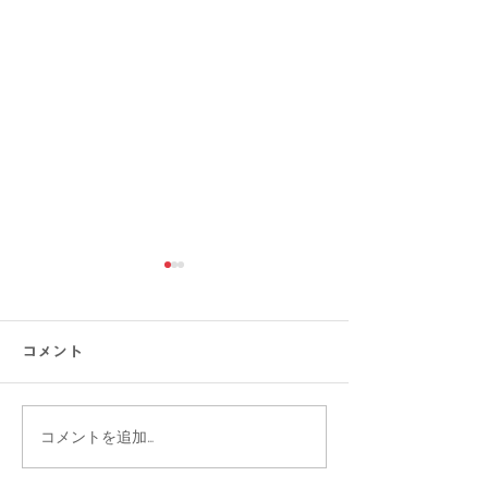
コメント
コメントを追加…
【涼感コーデ特集】お盆
【接触冷感素材
の帰省・旅行にぴった
通勤をもっと涼