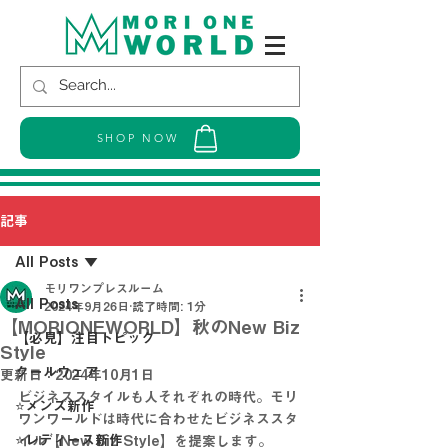
SHOP NOW
記事
All Posts
モリワンプレスルーム
All Posts
2024年9月26日
読了時間: 1分
【MORIONEWORLD】秋のNew Biz
【必見】注目トピック
Style
クールウェア
更新日：
2024年10月1日
ビジネススタイルも人それぞれの時代。モリ
⭐メンズ新作
ワンワールドは時代に合わせたビジネススタ
⭐レディース新作
イル【New Biz Style】を提案します。