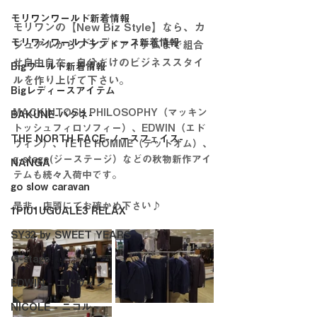
モリワンワールド新着情報
モリワンの【New Biz Style】なら、カ
モリワンワールドレディース新着情報
ジュアルからブランドアイテムまで組合
せ自由自在。自分だけのビジネススタイ
Bigワールド新着情報
ルを作り上げて下さい。
Bigレディースアイテム
MACKINTOSH PHILOSOPHY（マッキン
BAKUNE-バクネ-
トッシュフィロソフィー）、EDWIN（エド
THE NORTH FACE-ノースフェイス-
ウィン）、TETE HOMME（テットオム）、
g-stage(ジーステージ）などの秋物新作アイ
NANGA
テムも続々入荷中です。
go slow caravan
是非、店頭にてお確かめ下さい♪
1PIU1UGUALE3 RELAX
SY32 by SWEET YEARS
G-stage
EDWIN - エドウィン -
NICOLE - ニコル -