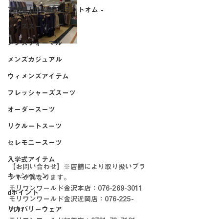
TETE HOMME - テットオム -
メンズスーツ
メンズフォーマル
メンズカジュアル
ウィメンズアイテム
フレッシャーズスーツ
オーダースーツ
リクルートスーツ
セレモニースーツ
入学式アイテム
【お問い合わせ】※店舗により取り扱いブラ
キャンペーン
ンドが異なります。
モリワンワールド金沢本店：076-269-3011
dポイント
モリワンワールド金沢近岡店：076-225-
リカバリーウェア
7111