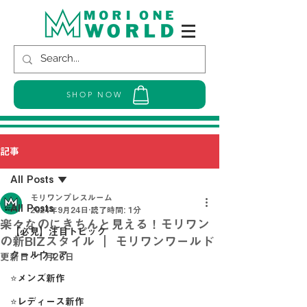
SHOP NOW
記事
All Posts
モリワンプレスルーム
All Posts
2024年9月24日
読了時間: 1分
楽々なのにきちんと見える！モリワン
【必見】注目トピック
の新BIZスタイル ｜ モリワンワールド
クールウェア
更新日：
1月26日
⭐メンズ新作
⭐レディース新作