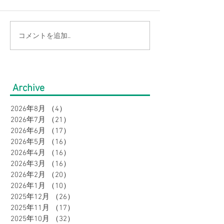
コメントを追加…
【涼感コーデ特集】お盆
【接触冷感素材
の帰省・旅行にぴった
通勤をもっと涼
り！暑さ対策をしながら
のオフィスカジ
Archive
オシャレに。｜メンズ
集｜URBAN SQ
2026年8月
（4）
4件の記事
2026年7月
（21）
21件の記事
2026年6月
（17）
17件の記事
2026年5月
（16）
16件の記事
2026年4月
（16）
16件の記事
2026年3月
（16）
16件の記事
2026年2月
（20）
20件の記事
2026年1月
（10）
10件の記事
2025年12月
（26）
26件の記事
2025年11月
（17）
17件の記事
2025年10月
（32）
32件の記事