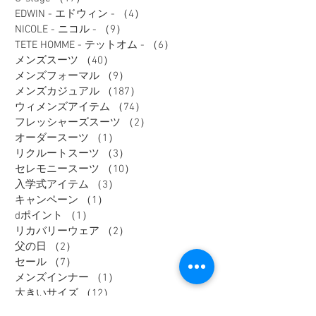
EDWIN - エドウィン -
（4）
4件の記事
NICOLE - ニコル -
（9）
9件の記事
TETE HOMME - テットオム -
（6）
6件の記事
メンズスーツ
（40）
40件の記事
メンズフォーマル
（9）
9件の記事
メンズカジュアル
（187）
187件の記事
ウィメンズアイテム
（74）
74件の記事
フレッシャーズスーツ
（2）
2件の記事
オーダースーツ
（1）
1件の記事
リクルートスーツ
（3）
3件の記事
セレモニースーツ
（10）
10件の記事
入学式アイテム
（3）
3件の記事
キャンペーン
（1）
1件の記事
dポイント
（1）
1件の記事
リカバリーウェア
（2）
2件の記事
父の日
（2）
2件の記事
セール
（7）
7件の記事
メンズインナー
（1）
1件の記事
大きいサイズ
（12）
12件の記事
リカバリーウェア
（1）
1件の記事