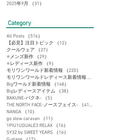
2025年9月
（31）
31件の記事
Category
All Posts
（516）
516件の記事
【必見】注目トピック
（12）
12件の記事
クールウェア
（27）
27件の記事
⭐メンズ新作
（29）
29件の記事
⭐レディース新作
（9）
9件の記事
モリワンワールド新着情報
（220）
220件の記事
モリワンワールドレディース新着情報
（80）
Bigワールド新着情報
（148）
148件の記事
Bigレディースアイテム
（38）
38件の記事
BAKUNE-バクネ-
（5）
5件の記事
THE NORTH FACE-ノースフェイス-
（41）
41件の記事
NANGA
（10）
10件の記事
go slow caravan
（11）
11件の記事
1PIU1UGUALE3 RELAX
（16）
16件の記事
SY32 by SWEET YEARS
（16）
16件の記事
G-stage
（17）
17件の記事