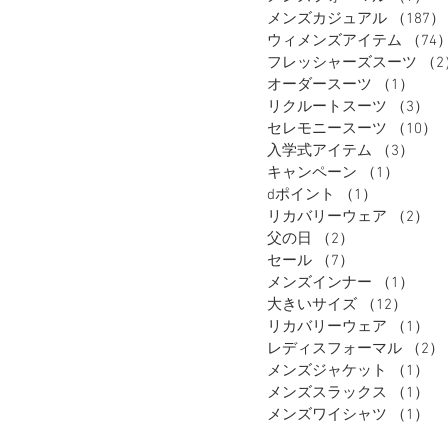
メンズカジュアル
（187）
ウィメンズアイテム
（74
フレッシャーズスーツ
（2
オーダースーツ
（1）
1件
リクルートスーツ
（3）
3
セレモニースーツ
（10）
入学式アイテム
（3）
3件
キャンペーン
（1）
1件の
dポイント
（1）
1件の記事
リカバリーウェア
（2）
2
父の日
（2）
2件の記事
セール
（7）
7件の記事
メンズインナー
（1）
1件
大きいサイズ
（12）
12件
リカバリーウェア
（1）
1
レディスフォーマル
（2）
メンズジャケット
（1）
1
メンズスラックス
（1）
1
メンズワイシャツ
（1）
1