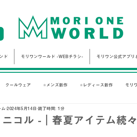
ンド
モリワンワールド -WEBチラシ-
モリワン公式アプリ＆
クールウェア
⭐メンズ新作
⭐レディース新作
モリ
ーム
2024年5月14日
読了時間: 1分
報
Bigワールド新着情報
Bigレディースアイテム
BAK
 - ニコル -｜春夏アイテム続
ス-
NANGA
go slow caravan
1PIU1UGUALE3 RE