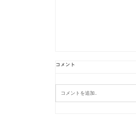
コメント
コメントを追加…
【猛暑でもひんやり】まだま
だ続く暑さを乗り越える！接
触冷感アイテム特集｜メンズ