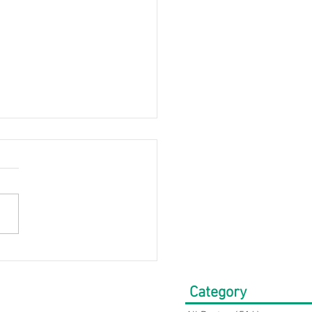
きいサイズの方必見】快
オシャレ！お盆の帰省・
Category
にもおすすめコーデ特集