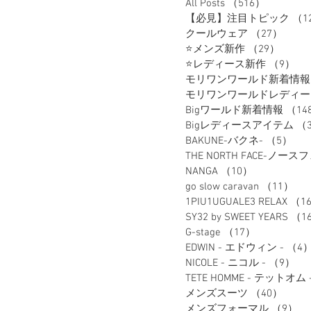
All Posts
（516）
516件の
【必見】注目トピック
（1
ンズ
クールウェア
（27）
27件
⭐メンズ新作
（29）
29件
⭐レディース新作
（9）
9
モリワンワールド新着情報
Bigワールド新着情報
（14
Bigレディースアイテム
（
BAKUNE-バクネ-
（5）
5
THE NORTH FACE-ノース
NANGA
（10）
10件の記事
go slow caravan
（11）
1
1PIU1UGUALE3 RELAX
（1
SY32 by SWEET YEARS
（1
G-stage
（17）
17件の記事
EDWIN - エドウィン -
（4
NICOLE - ニコル -
（9）
9
TETE HOMME - テットオム 
メンズスーツ
（40）
40件
メンズフォーマル
（9）
9