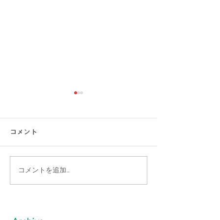
コメント
コメントを追加…
【涼感コーデ特集】お盆
【接触冷感素材
の帰省・旅行にぴった
通勤をもっと涼
り！暑さ対策をしながら
のオフィスカジ