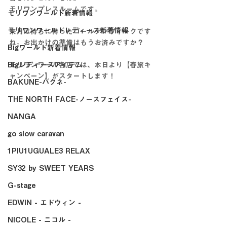
モリワンプレスルームです。
モリワンワールド新着情報
モリワンワールドレディース新着情報
来月は待ちに待ったゴールデンウィークです
ね。お出かけの準備はもうお済みですか？
Bigワールド新着情報
Bigレディースアイテム
モリワンワール各店では、本日より【春旅キ
ャンペーン】がスタートします！
BAKUNE-バクネ-
THE NORTH FACE-ノースフェイス-
NANGA
go slow caravan
1PIU1UGUALE3 RELAX
SY32 by SWEET YEARS
G-stage
EDWIN - エドウィン -
NICOLE - ニコル -