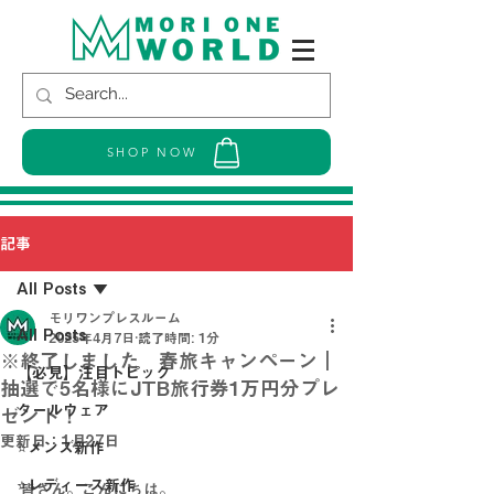
SHOP NOW
記事
All Posts
モリワンプレスルーム
All Posts
2025年4月7日
読了時間: 1分
※終了しました 春旅キャンペーン｜
【必見】注目トピック
抽選で5名様にJTB旅行券1万円分プレ
クールウェア
ゼント！
更新日：
1月27日
⭐メンズ新作
⭐レディース新作
皆さん。こんにちは。