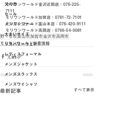
父の日
モリワンワールド金沢近岡店：076-225-
7111
セール
モリワンワールド加賀店：0761-72-7101
モリワンワールド富山本店：076-420-9111
メンズインナー
モリワンワールド高岡店：0766-54-0081
大きいサイズ
野々市市
富山市
加賀市
金沢市
高岡市
モリワンワールド新着情報
リカバリーウェア
レディスフォーマル
メンズジャケット
メンズスラックス
メンズワイシャツ
すべて表示
最新記事