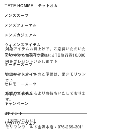
TETE HOMME - テットオム -
メンズスーツ
メンズフォーマル
メンズカジュアル
ウィメンズアイテム
対象アイテムお買上げで、ご応募いただいた
フレッシャーズスーツ
方の中から抽選で5名様にJTB旅行券10,000
円をプレゼントいたします♪
オーダースーツ
お出かけスタイルのご準備は、是非モリワン
リクルートスーツ
で♪
セレモニースーツ
皆様のご来店を心よりお待ちいたしておりま
入学式アイテム
す。
キャンペーン
dポイント
【お問い合わせ】
リカバリーウェア
モリワンワールド金沢本店：076-269-3011