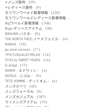
⭐メンズ新作
（29）
29件の記事
⭐レディース新作
（9）
9件の記事
モリワンワールド新着情報
（220）
220件の記事
モリワンワールドレディース新着情報
（80）
Bigワールド新着情報
（148）
148件の記事
Bigレディースアイテム
（38）
38件の記事
BAKUNE-バクネ-
（5）
5件の記事
THE NORTH FACE-ノースフェイス-
（41）
41件の記事
NANGA
（10）
10件の記事
go slow caravan
（11）
11件の記事
1PIU1UGUALE3 RELAX
（16）
16件の記事
SY32 by SWEET YEARS
（16）
16件の記事
G-stage
（17）
17件の記事
EDWIN - エドウィン -
（4）
4件の記事
NICOLE - ニコル -
（9）
9件の記事
TETE HOMME - テットオム -
（6）
6件の記事
メンズスーツ
（40）
40件の記事
メンズフォーマル
（9）
9件の記事
メンズカジュアル
（187）
187件の記事
ウィメンズアイテム
（74）
74件の記事