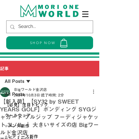
SHOP NOW
記事
All Posts
Ｂigワールド金沢店
All Posts
2024年10月3日
読了時間: 2分
【新入荷】【SY32 by SWEET
【必見】注目トピック
YEARS GOLF】ボンディング SYGジ
クールウェア
ャガード フルジップ フーディジャケッ
ト 3L/4L ｜ 大きいサイズの店 Bigワー
⭐メンズ新作
ルド金沢店
⭐レディース新作