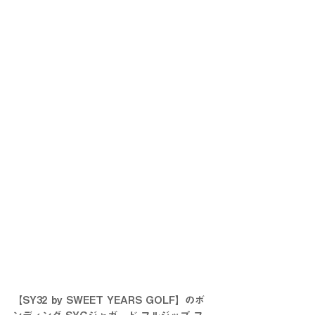
【SY32 by SWEET YEARS GOLF】のボ