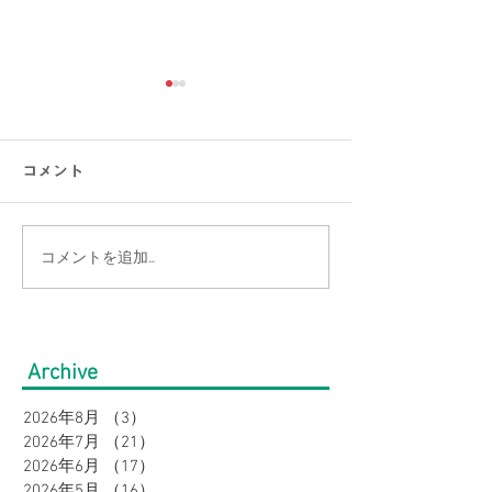
コメント
コメントを追加…
【2点以上お買上でバーゲ
【必見】大きい
ン価格よりさらに
店 Bigワール
10％OFF】大きいサイズ
はココが違う！
Archive
の店Bigワールドのクール
2026年8月
（3）
3件の記事
ボトムスフェア！接触冷
2026年7月
（21）
21件の記事
感・吸汗速乾で夏を快適
2026年6月
（17）
17件の記事
2026年5月
（16）
16件の記事