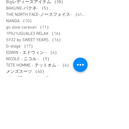
Bigレディースアイテム
（38）
38件の記事
BAKUNE-バクネ-
（5）
5件の記事
THE NORTH FACE-ノースフェイス-
（41）
41件の記事
NANGA
（10）
10件の記事
go slow caravan
（11）
11件の記事
1PIU1UGUALE3 RELAX
（16）
16件の記事
SY32 by SWEET YEARS
（16）
16件の記事
G-stage
（17）
17件の記事
EDWIN - エドウィン -
（4）
4件の記事
NICOLE - ニコル -
（9）
9件の記事
TETE HOMME - テットオム -
（6）
6件の記事
メンズスーツ
（40）
40件の記事
メンズフォーマル
（9）
9件の記事
メンズカジュアル
（187）
187件の記事
ウィメンズアイテム
（74）
74件の記事
フレッシャーズスーツ
（2）
2件の記事
オーダースーツ
（1）
1件の記事
リクルートスーツ
（3）
3件の記事
セレモニースーツ
（10）
10件の記事
入学式アイテム
（3）
3件の記事
キャンペーン
（1）
1件の記事