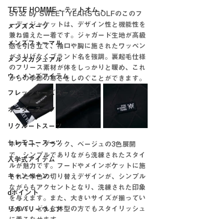
TETE HOMME - テットオム -
SY32 by SWEET YEARS GOLFのこのフ
ーディジャケットは、デザイン性と機能性を
メンズスーツ
兼ね備えた一着です。ジャガード生地が高級
メンズフォーマル
感を引き立て、袖口や胸に施されたワッペン
がさりげなくブランド名を強調。裏起毛仕様
メンズカジュアル
のフリース素材が体をしっかりと暖め、これ
ウィメンズアイテム
からの季節の寒さをしのぐことができます。
フレッシャーズスーツ
オーダースーツ
リクルートスーツ
セレモニースーツ
ホワイト、ブラック、ベージュの3色展開
で、シンプルでありながら洗練されたスタイ
入学式アイテム
ルが魅力です。フードやメインポケットに施
キャンペーン
された単色の切り替えデザインが、シンプル
ながらもアクセントとなり、洗練された印象
dポイント
を与えます。また、大きいサイズが揃ってい
るので、どんな体型の方でもスタイリッシュ
リカバリーウェア