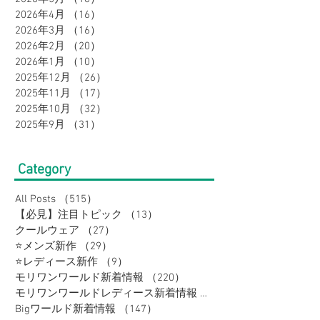
に♪
2026年4月
（16）
16件の記事
2026年3月
（16）
16件の記事
2026年2月
（20）
20件の記事
2026年1月
（10）
10件の記事
2025年12月
（26）
26件の記事
2025年11月
（17）
17件の記事
2025年10月
（32）
32件の記事
2025年9月
（31）
31件の記事
Category
All Posts
（515）
515件の記事
【必見】注目トピック
（13）
13件の記事
クールウェア
（27）
27件の記事
⭐メンズ新作
（29）
29件の記事
⭐レディース新作
（9）
9件の記事
モリワンワールド新着情報
（220）
220件の記事
モリワンワールドレディース新着情報
（80）
Bigワールド新着情報
（147）
147件の記事