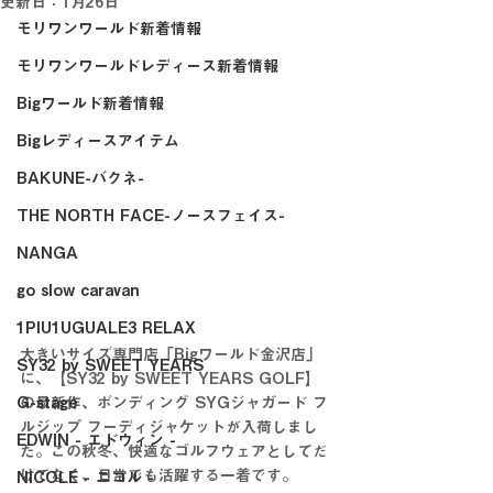
更新日：
1月26日
モリワンワールド新着情報
モリワンワールドレディース新着情報
Bigワールド新着情報
Bigレディースアイテム
BAKUNE-バクネ-
THE NORTH FACE-ノースフェイス-
NANGA
go slow caravan
1PIU1UGUALE3 RELAX
大きいサイズ専門店「Bigワールド金沢店」
SY32 by SWEET YEARS
に、【SY32 by SWEET YEARS GOLF】
G-stage
の最新作、ボンディング SYGジャガード フ
ルジップ フーディジャケットが入荷しまし
EDWIN - エドウィン -
た。この秋冬、快適なゴルフウェアとしてだ
けでなく、日常でも活躍する一着です。
NICOLE - ニコル -