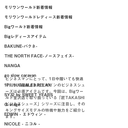
モリワンワールド新着情報
モリワンワールドレディース新着情報
Bigワールド新着情報
Bigレディースアイテム
BAKUNE-バクネ-
THE NORTH FACE-ノースフェイス-
NANGA
go slow caravan
ビジネスマンにとって、1日中履いても快適
1PIU1UGUALE3 RELAX
で、かつ洗練されたデザインのビジネスシュ
ーズは必須アイテムです。今回は、Bigワー
SY32 by SWEET YEARS
ルド金沢店で取り扱っている「匠TAKASHI 
ビジネスシューズ」シリーズに注目し、その
G-stage
キングサイズモデルの特徴や魅力をご紹介し
EDWIN - エドウィン -
ます。
NICOLE - ニコル -