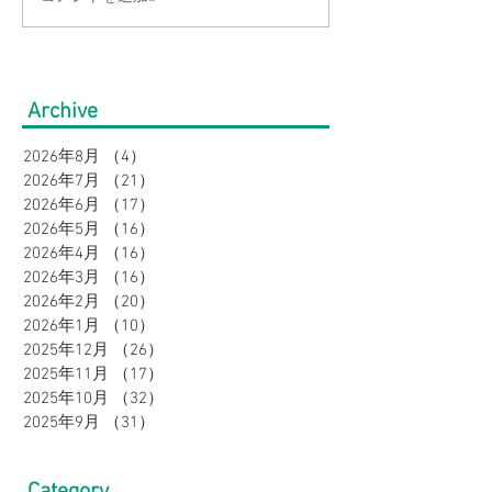
【大きいサイズの方必
【2点以上お買
見】快適にオシャレ！お
ン価格よりさら
盆の帰省・旅行にもおす
10％OFF】大
Archive
すめコーデ特集｜メンズ
の店Bigワール
2026年8月
（4）
4件の記事
ボトムスフェア
2026年7月
（21）
21件の記事
感・吸汗速乾で
2026年6月
（17）
17件の記事
2026年5月
（16）
16件の記事
に♪
2026年4月
（16）
16件の記事
2026年3月
（16）
16件の記事
2026年2月
（20）
20件の記事
2026年1月
（10）
10件の記事
2025年12月
（26）
26件の記事
2025年11月
（17）
17件の記事
2025年10月
（32）
32件の記事
2025年9月
（31）
31件の記事