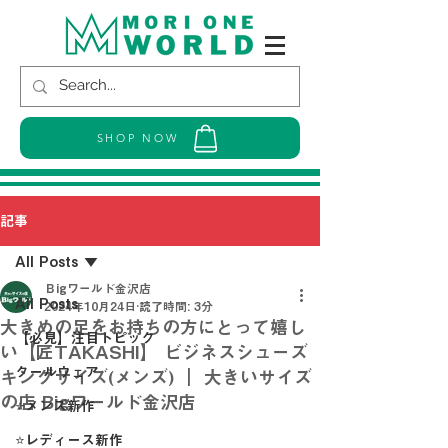
SHOP NOW
記事
All Posts
Ｂigワールド金沢店
All Posts
2024年10月24日
読了時間: 3分
大きめの足をお持ちの方にとって嬉し
【必見】注目トピック
い【匠TAKASHI】 ビジネスシューズ
クールウェア
キングサイズ(メンズ) ｜ 大きいサイズ
の店 Bigワールド金沢店
⭐メンズ新作
⭐レディース新作