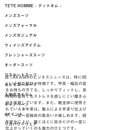
TETE HOMME - テットオム -
メンズスーツ
メンズフォーマル
メンズカジュアル
ウィメンズアイテム
フレッシャーズスーツ
オーダースーツ
リクルートスーツ
匠TAKASHIのビジネスシューズは、特に6E
という幅広設計が特徴です。甲高・幅広の足
セレモニースーツ
をお持ちの方でも、しっかりフィットし、長
入学式アイテム
時間の着用でもストレスを感じにくい履き心
地を実現しています。また、靴全体に使用さ
キャンペーン
れている本牛革は、職人による手塗り仕上げ
dポイント
で、一足一足独自の風合いが楽しめます。経
年変化により、履くほどに自分だけの一足に
リカバリーウェア
仕上がっていくのも魅力のひとつです。