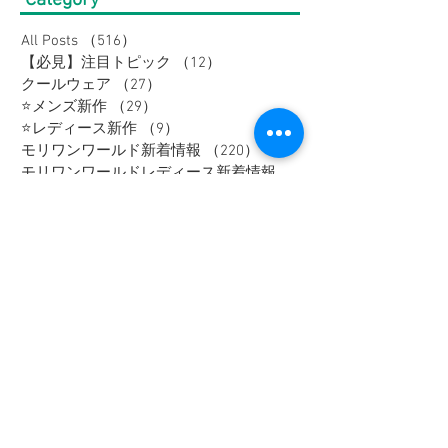
Category
All Posts
（516）
516件の記事
【必見】注目トピック
（12）
12件の記事
クールウェア
（27）
27件の記事
⭐メンズ新作
（29）
29件の記事
⭐レディース新作
（9）
9件の記事
モリワンワールド新着情報
（220）
220件の記事
モリワンワールドレディース新着情報
（80）
Bigワールド新着情報
（148）
148件の記事
Bigレディースアイテム
（38）
38件の記事
BAKUNE-バクネ-
（5）
5件の記事
THE NORTH FACE-ノースフェイス-
（41）
41件の記事
NANGA
（10）
10件の記事
go slow caravan
（11）
11件の記事
1PIU1UGUALE3 RELAX
（16）
16件の記事
SY32 by SWEET YEARS
（16）
16件の記事
G-stage
（17）
17件の記事
EDWIN - エドウィン -
（4）
4件の記事
NICOLE - ニコル -
（9）
9件の記事
TETE HOMME - テットオム -
（6）
6件の記事