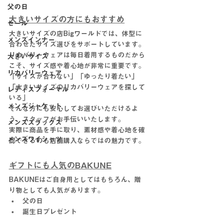
父の日
大きいサイズの方にもおすすめ
セール
大きいサイズの店Bigワールドでは、体型に
メンズインナー
合わせたサイズ選びをサポートしています。
リカバリーウェアは毎日着用するものだから
大きいサイズ
こそ、サイズ感や着心地が非常に重要です。
リカバリーウェア
「サイズが合わない」「ゆったり着たい」
「大きいサイズのリカバリーウェアを探して
レディスフォーマル
いる」
メンズジャケット
そんな方にも安心してお選びいただけるよ
う、スタッフがお手伝いいたします。
メンズスラックス
実際に商品を手に取り、素材感や着心地を確
メンズワイシャツ
認できるのも店舗購入ならではの魅力です。
ギフトにも人気のBAKUNE
BAKUNEはご自身用としてはもちろん、贈
り物としても人気があります。
父の日
誕生日プレゼント