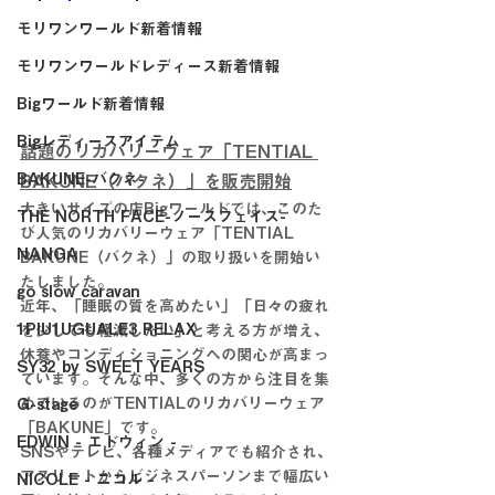
モリワンワールド新着情報
モリワンワールドレディース新着情報
Bigワールド新着情報
Bigレディースアイテム
話題のリカバリーウェア「TENTIAL 
BAKUNE-バクネ-
BAKUNE（バクネ）」を販売開始
大きいサイズの店Bigワールドでは、このた
THE NORTH FACE-ノースフェイス-
び人気のリカバリーウェア「TENTIAL 
NANGA
BAKUNE（バクネ）」の取り扱いを開始い
たしました。
go slow caravan
近年、「睡眠の質を高めたい」「日々の疲れ
1PIU1UGUALE3 RELAX
を少しでも軽減したい」と考える方が増え、
休養やコンディショニングへの関心が高まっ
SY32 by SWEET YEARS
ています。そんな中、多くの方から注目を集
めているのがTENTIALのリカバリーウェア
G-stage
「BAKUNE」です。
EDWIN - エドウィン -
SNSやテレビ、各種メディアでも紹介され、
アスリートからビジネスパーソンまで幅広い
NICOLE - ニコル -