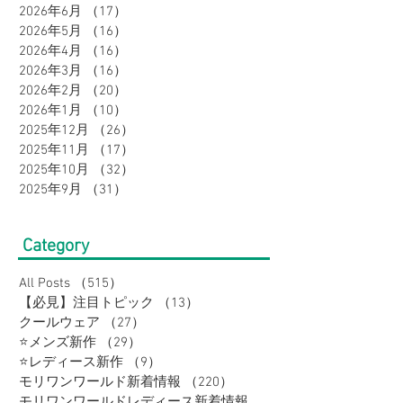
ネスまとめ買いフェア開
感・吸汗速乾で
2026年6月
（17）
17件の記事
2026年5月
（16）
16件の記事
催中♪
に♪
2026年4月
（16）
16件の記事
2026年3月
（16）
16件の記事
2026年2月
（20）
20件の記事
2026年1月
（10）
10件の記事
2025年12月
（26）
26件の記事
2025年11月
（17）
17件の記事
2025年10月
（32）
32件の記事
2025年9月
（31）
31件の記事
Category
All Posts
（515）
515件の記事
【必見】注目トピック
（13）
13件の記事
クールウェア
（27）
27件の記事
⭐メンズ新作
（29）
29件の記事
⭐レディース新作
（9）
9件の記事
モリワンワールド新着情報
（220）
220件の記事
モリワンワールドレディース新着情報
（80）