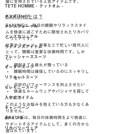
層に支持されている人気アイテムです。
TETE HOMME - テットオム -
BAKUNEとは？
メンズスーツ
BAKUNEは、毎日の睡眠やリラックスタイ
メンズフォーマル
ムを快適に過ごすために開発されたリカバリ
メンズカジュアル
ーウェアです。
仕事やスポーツ、家事などで忙しい現代人に
ウィメンズアイテム
とって、睡眠は重要な休養時間です。しか
フレッシャーズスーツ
し、
朝起きても疲れが残っている
オーダースーツ
睡眠時間は確保しているのにスッキリし
リクルートスーツ
ない
日中のパフォーマンスを向上させたい
セレモニースーツ
快適なルームウェアやパジャマを探して
入学式アイテム
いる
このようなお悩みを抱えている方も少なくあ
キャンペーン
りません。
BAKUNEは、毎日の休養時間をより快適に
dポイント
サポートするアイテムとして、多くの方から
リカバリーウェア
選ばれています。