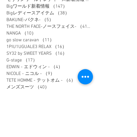
Bigワールド新着情報
（147）
147件の記事
Bigレディースアイテム
（38）
38件の記事
BAKUNE-バクネ-
（5）
5件の記事
THE NORTH FACE-ノースフェイス-
（41）
41件の記事
NANGA
（10）
10件の記事
go slow caravan
（11）
11件の記事
1PIU1UGUALE3 RELAX
（16）
16件の記事
SY32 by SWEET YEARS
（16）
16件の記事
G-stage
（17）
17件の記事
EDWIN - エドウィン -
（4）
4件の記事
NICOLE - ニコル -
（9）
9件の記事
TETE HOMME - テットオム -
（6）
6件の記事
メンズスーツ
（40）
40件の記事
メンズフォーマル
（9）
9件の記事
メンズカジュアル
（187）
187件の記事
ウィメンズアイテム
（74）
74件の記事
フレッシャーズスーツ
（2）
2件の記事
オーダースーツ
（1）
1件の記事
リクルートスーツ
（3）
3件の記事
セレモニースーツ
（10）
10件の記事