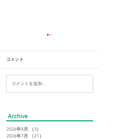
コメント
コメントを追加…
【よりどり3点目0円】ス
【2点以上お買
ラックス・長袖ワイシャ
ン価格よりさら
ツ・半袖ワイシャツがお
10％OFF】大
Archive
得！大きいサイズの店
の店Bigワール
2026年8月
（3）
3件の記事
【Bigワールド】夏のビジ
ボトムスフェア
2026年7月
（21）
21件の記事