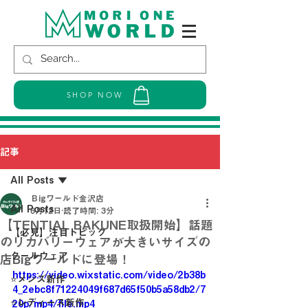
SHOP NOW
記事
All Posts
Ｂigワールド金沢店
All Posts
6月12日
読了時間: 3分
【TENTIAL BAKUNE取扱開始】話題
【必見】注目トピック
のリカバリーウェアが大きいサイズの
クールウェア
店Bigワールドに登場！
https://video.wixstatic.com/video/2b38b
⭐メンズ新作
4_2ebc8f71224049f687d65f50b5a58db2/7
⭐レディース新作
20p/mp4/file.mp4