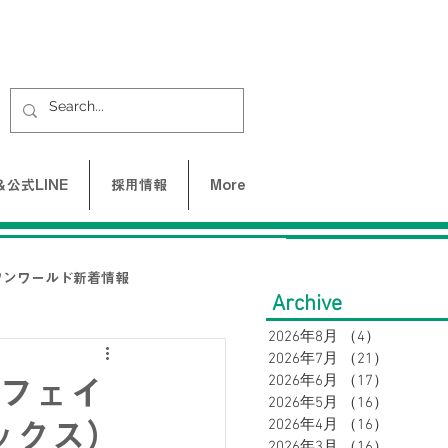
公式LINE
採用情報
More
ワンワールド新着情報
Archive
2026年8月
（4）
4件の記事
2026年7月
（21）
21件の
UNE-バクネ-
2026年6月
（17）
17件の
・フェイ
2026年5月
（16）
16件の
2026年4月
（16）
16件の
ックス）
LAX
2026年3月
（16）
16件の