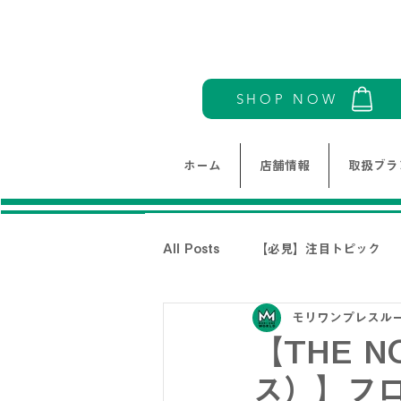
SHOP NOW
ホーム
店舗情報
取扱ブラ
All Posts
【必見】注目トピック
モリワンプレスル
モリワンワールドレディース新着情
【THE 
ス）】フ
THE NORTH FACE-ノースフェイ