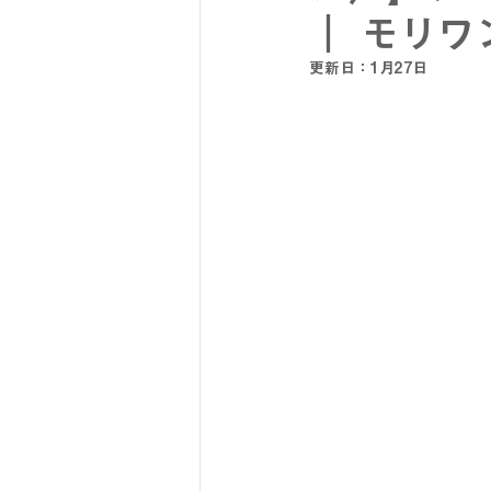
｜ モリワ
更新日：
1月27日
SY32 by SWEET YEARS
G-
メンズスーツ
メンズフォーマ
リクルートスーツ
セレモニー