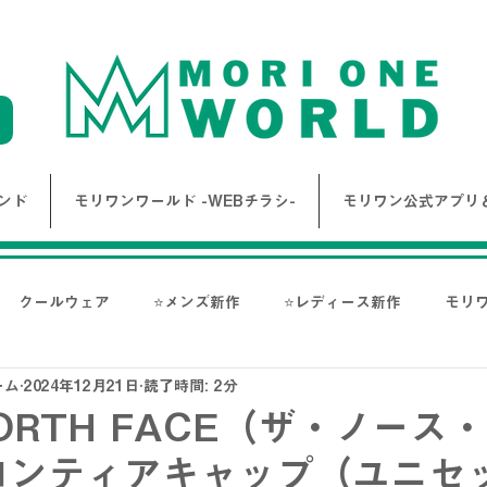
ンド
モリワンワールド -WEBチラシ-
モリワン公式アプリ＆
クールウェア
⭐メンズ新作
⭐レディース新作
モリ
ーム
2024年12月21日
読了時間: 2分
報
Bigワールド新着情報
Bigレディースアイテム
BAK
NORTH FACE（ザ・ノース
ロンティアキャップ（ユニセ
ス-
NANGA
go slow caravan
1PIU1UGUALE3 RE