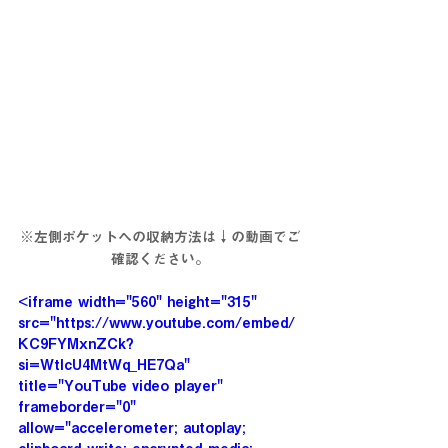
※左側ポケットへの収納方法は↓の動画でご
確認ください。
<iframe width="560" height="315" 
src="https://www.youtube.com/embed/
KC9FYMxnZCk?
si=WtIcU4MtWq_HE7Qa" 
title="YouTube video player" 
frameborder="0" 
allow="accelerometer; autoplay; 