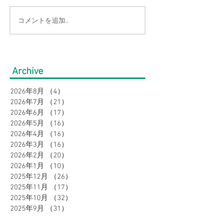
コメントを追加…
【THE NORTH FACE】
【夏支度☀】TH
普段使いから、アウトド
NORTH FAC
アまで使えるトートバッ
活躍トップス６
Archive
グ特集
介🌟
2026年8月
（4）
4件の記事
2026年7月
（21）
21件の記事
2026年6月
（17）
17件の記事
2026年5月
（16）
16件の記事
2026年4月
（16）
16件の記事
2026年3月
（16）
16件の記事
2026年2月
（20）
20件の記事
2026年1月
（10）
10件の記事
2025年12月
（26）
26件の記事
2025年11月
（17）
17件の記事
2025年10月
（32）
32件の記事
2025年9月
（31）
31件の記事