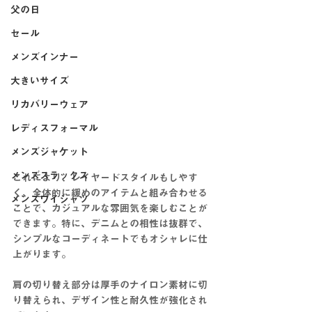
父の日
セール
メンズインナー
大きいサイズ
リカバリーウェア
レディスフォーマル
メンズジャケット
メンズスラックス
これにより、レイヤードスタイルもしやす
く、全体的に緩めのアイテムと組み合わせる
メンズワイシャツ
ことで、カジュアルな雰囲気を楽しむことが
できます。特に、デニムとの相性は抜群で、
シンプルなコーディネートでもオシャレに仕
上がります。
肩の切り替え部分は厚手のナイロン素材に切
り替えられ、デザイン性と耐久性が強化され