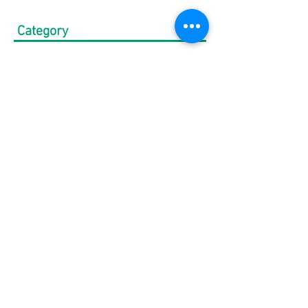
Category
All Posts
（516）
516件の記事
【必見】注目トピック
（12）
12件の記事
クールウェア
（27）
27件の記事
⭐メンズ新作
（29）
29件の記事
⭐レディース新作
（9）
9件の記事
モリワンワールド新着情報
（220）
220件の記事
モリワンワールドレディース新着情報
（80）
Bigワールド新着情報
（148）
148件の記事
Bigレディースアイテム
（38）
38件の記事
BAKUNE-バクネ-
（5）
5件の記事
THE NORTH FACE-ノースフェイス-
（41）
41件の記事
NANGA
（10）
10件の記事
go slow caravan
（11）
11件の記事
1PIU1UGUALE3 RELAX
（16）
16件の記事
SY32 by SWEET YEARS
（16）
16件の記事
G-stage
（17）
17件の記事
EDWIN - エドウィン -
（4）
4件の記事