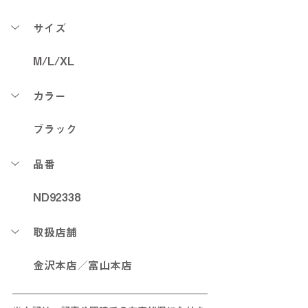
サイズ
M/L/XL
カラー
ブラック
品番
ND92338
取扱店舗
金沢本店／富山本店