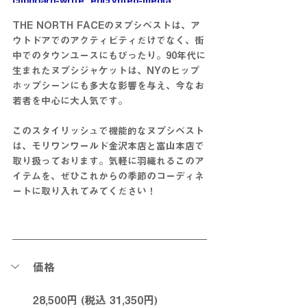
clipboard-write; encrypted-media; 
gyroscope; picture-in-picture; web-
THE NORTH FACEの
ヌプシベスト
は、ア
share" referrerpolicy="strict-origin-
ウトドアでのアクティビティだけでなく、街
when-cross-origin" allowfullscreen>
中でのタウンユースにもぴったり。90年代に
</iframe>
生まれたヌプシジャケットは、NYのヒップ
ホップシーンにも多大な影響を与え、今なお
若者を中心に大人気です。
このスタイリッシュで機能的なヌプシベスト
は、モリワンワールド金沢本店と富山本店で
取り扱っております。気軽に羽織れるこのア
イテムを、ぜひこれからの季節のコーディネ
ートに取り入れてみてください！
価格
28,500円 (税込 31,350円)