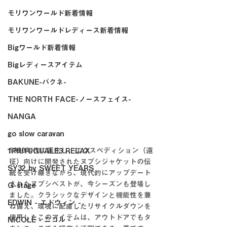
モリワンワールド新着情報
モリワンワールドレディース新着情報
Bigワールド新着情報
Bigレディースアイテム
BAKUNE-バクネ-
THE NORTH FACE-ノースフェイス-
NANGA
go slow caravan
1990年代に誕生し、エクスペディション（遠
1PIU1UGUALE3 RELAX
征）向けに開発されたヌプシジャケットの伝
SY32 by SWEET YEARS
統を受け継ぎながら、現代的にアップデート
されたヌプシベストが、今シーズンも登場し
G-stage
ました。クラシックなデザインと機能性を兼
EDWIN - エドウィン -
ね備え、環境に配慮したリサイクルダウンを
使用したこのアイテムは、アウトドアでもタ
NICOLE - ニコル -