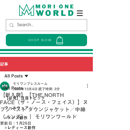
SHOP NOW
記事
All Posts
モリワンプレスルーム
All Posts
2024年10月4日
読了時間: 3分
【新入荷】【THE NORTH
【必見】注目トピック
FACE（ザ・ノース・フェイス）】ヌ
クールウェア
プシベスト ダウンジャケット／中綿
（メンズ） ｜ モリワンワールド
⭐メンズ新作
更新日：
1月26日
⭐レディース新作