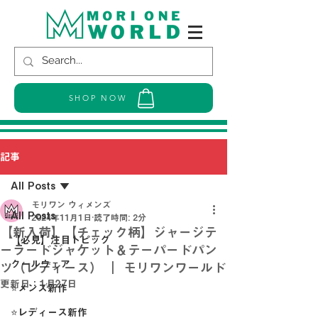
SHOP NOW
記事
All Posts
モリワン ウィメンズ
All Posts
2024年11月1日
読了時間: 2分
【新入荷】【チェック柄】ジャージテ
【必見】注目トピック
ーラードジャケット＆テーパードパン
クールウェア
ツ（レディース） ｜ モリワンワールド
更新日：
1月27日
⭐メンズ新作
⭐レディース新作