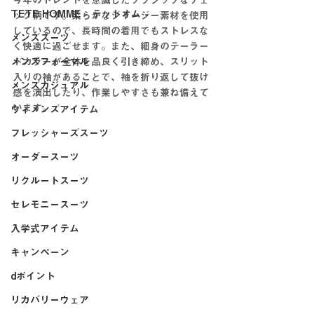
今年のトレンドを意識したクラシックなチェ
TETE HOMME - テットオム -
ック柄です。柔らかなジャージー素材を使用
しているので、長時間の着用でもストレスな
メンズスーツ
く快適に過ごせます。また、細身のテーラー
メンズフォーマル
ドカラーが全体を品良く引き締め、スリット
入りの袖があることで、袖を折り返して抜け
メンズカジュアル
感を演出したり、作業しやすさも兼ね備えて
います。
ウィメンズアイテム
フレッシャーズスーツ
オーダースーツ
リクルートスーツ
セレモニースーツ
入学式アイテム
キャンペーン
dポイント
リカバリーウェア