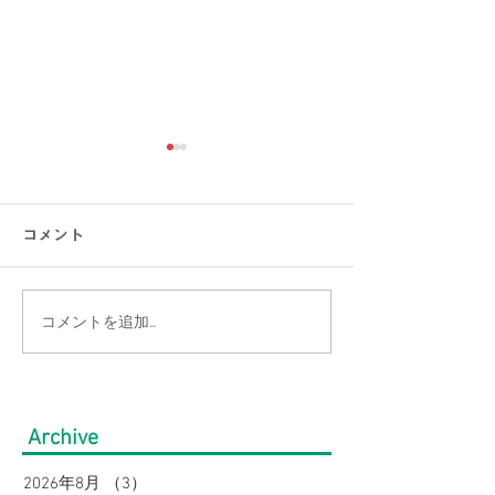
コメント
コメントを追加…
【涼しい×オシャレ】快
【ゆったり、キ
適に軽やかに着こなしな
型カバーで叶え
がら、きちんと見え半袖
の夏スタイル5
Archive
セットアップ４選｜ウィ
ンズ（3Lサイズ
2026年8月
（3）
3件の記事
メンズ