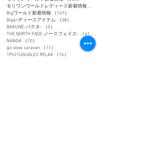
モリワンワールドレディース新着情報
（80）
Bigワールド新着情報
（147）
147件の記事
Bigレディースアイテム
（38）
38件の記事
BAKUNE-バクネ-
（5）
5件の記事
THE NORTH FACE-ノースフェイス-
（41）
41件の記事
NANGA
（10）
10件の記事
go slow caravan
（11）
11件の記事
1PIU1UGUALE3 RELAX
（16）
16件の記事
SY32 by SWEET YEARS
（16）
16件の記事
G-stage
（17）
17件の記事
EDWIN - エドウィン -
（4）
4件の記事
NICOLE - ニコル -
（9）
9件の記事
TETE HOMME - テットオム -
（6）
6件の記事
メンズスーツ
（40）
40件の記事
メンズフォーマル
（9）
9件の記事
メンズカジュアル
（187）
187件の記事
ウィメンズアイテム
（74）
74件の記事
フレッシャーズスーツ
（2）
2件の記事
オーダースーツ
（1）
1件の記事
リクルートスーツ
（3）
3件の記事