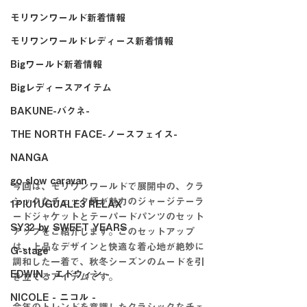
モリワンワールド新着情報
モリワンワールドレディース新着情報
Bigワールド新着情報
Bigレディースアイテム
BAKUNE-バクネ-
THE NORTH FACE-ノースフェイス-
NANGA
go slow caravan
今回は、モリワンワールドで展開中の、クラ
シックなチェック柄が魅力のジャージテーラ
1PIU1UGUALE3 RELAX
ードジャケットとテーパードパンツのセット
SY32 by SWEET YEARS
アップをご紹介します。このセットアップ
は、上品なデザインと快適な着心地が絶妙に
G-stage
調和した一着で、秋冬シーズンのムードを引
EDWIN - エドウィン -
き立てるアイテムです。
NICOLE - ニコル -