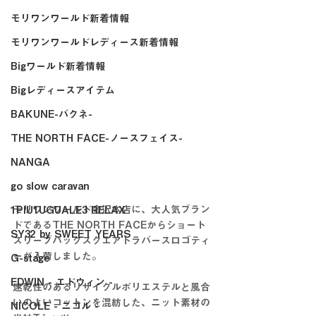
モリワンワールド新着情報
モリワンワールドレディース新着情報
Bigワールド新着情報
Bigレディースアイテム
BAKUNE-バクネ-
THE NORTH FACE-ノースフェイス-
NANGA
go slow caravan
モリワンワールド金沢本店に、大人気ブラン
1PIU1UGUALE3 RELAX
ドであるTHE NORTH FACEからショート
SY32 by SWEET YEARS
スリーブバックスクエアトラバースロゴティ
ーが入荷しました。
G-stage
EDWIN - エドウィン -
速乾性のあるリサイクルポリエステルと風合
いのよいコットンを混紡した、ニット素材の
NICOLE - ニコル -