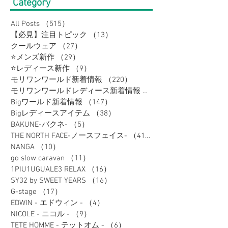
Category
All Posts
（515）
515件の記事
【必見】注目トピック
（13）
13件の記事
クールウェア
（27）
27件の記事
⭐メンズ新作
（29）
29件の記事
⭐レディース新作
（9）
9件の記事
モリワンワールド新着情報
（220）
220件の記事
モリワンワールドレディース新着情報
（80）
Bigワールド新着情報
（147）
147件の記事
Bigレディースアイテム
（38）
38件の記事
BAKUNE-バクネ-
（5）
5件の記事
THE NORTH FACE-ノースフェイス-
（41）
41件の記事
NANGA
（10）
10件の記事
go slow caravan
（11）
11件の記事
1PIU1UGUALE3 RELAX
（16）
16件の記事
SY32 by SWEET YEARS
（16）
16件の記事
G-stage
（17）
17件の記事
EDWIN - エドウィン -
（4）
4件の記事
NICOLE - ニコル -
（9）
9件の記事
TETE HOMME - テットオム -
（6）
6件の記事