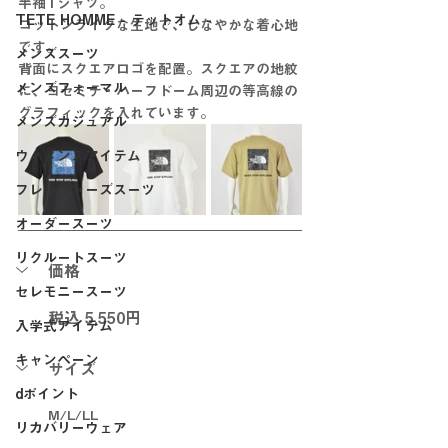
半袖Tシャツ。
TETE HOMME - テットオム -
コットンライクな生地で、しなやかな着心地
です。
メンズスーツ
背面にスクエアロゴを配置。スクエアの地紋
メンズフォーマル
に、ヨセミテ・ハーフドーム周辺の等高線の
グラフィックを入れています。
メンズカジュアル
ウィメンズアイテム
フレッシャーズスーツ
オーダースーツ
リクルートスーツ
価格
セレモニースーツ
税込 5,550円
入学式アイテム
キャンペーン
サイズ
dポイント
M/L/LL
リカバリーウェア