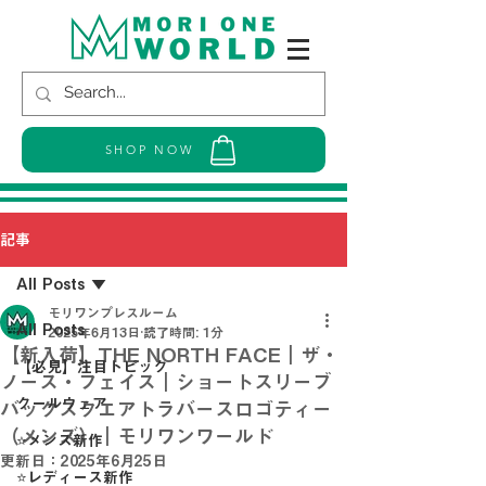
SHOP NOW
記事
All Posts
モリワンプレスルーム
All Posts
2025年6月13日
読了時間: 1分
【新入荷】THE NORTH FACE｜ザ・
【必見】注目トピック
ノース・フェイス｜ショートスリーブ
クールウェア
バックスクエアトラバースロゴティー
（メンズ）｜モリワンワールド
⭐メンズ新作
更新日：
2025年6月25日
⭐レディース新作