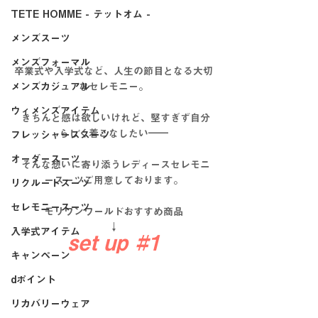
TETE HOMME - テットオム -
メンズスーツ
メンズフォーマル
卒業式や入学式など、人生の節目となる大切
メンズカジュアル
なセレモニー。
ウィメンズアイテム
 きちんと感は欲しいけれど、堅すぎず自分
らしく着こなしたい――
フレッシャーズスーツ
オーダースーツ
 そんな想いに寄り添うレディースセレモニ
ースーツご用意しております。
リクルートスーツ
セレモニースーツ
モリワンワールドおすすめ商品
↓
入学式アイテム
set up 
#1
キャンペーン
dポイント
リカバリーウェア