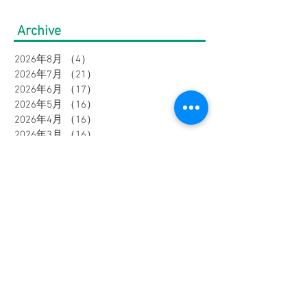
がら、きちんと見え半袖
ーゲン開催中!
Archive
セットアップ４選｜ウィ
2026年8月
（4）
4件の記事
メンズ
2026年7月
（21）
21件の記事
2026年6月
（17）
17件の記事
2026年5月
（16）
16件の記事
2026年4月
（16）
16件の記事
2026年3月
（16）
16件の記事
2026年2月
（20）
20件の記事
2026年1月
（10）
10件の記事
2025年12月
（26）
26件の記事
2025年11月
（17）
17件の記事
2025年10月
（32）
32件の記事
2025年9月
（31）
31件の記事
Category
All Posts
（516）
516件の記事