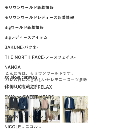
モリワンワールド新着情報
モリワンワールドレディース新着情報
Bigワールド新着情報
Bigレディースアイテム
BAKUNE-バクネ-
THE NORTH FACE-ノースフェイス-
NANGA
こんにちは、モリワンワールドです。
go slow caravan
ハレの日にふさわしいセレモニースーツ多数
入荷しております！
1PIU1UGUALE3 RELAX
SY32 by SWEET YEARS
G-stage
EDWIN - エドウィン -
NICOLE - ニコル -