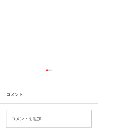
コメント
コメントを追加…
【涼しい×オシャレ】快
大きいサイズの
適に軽やかに着こなしな
ツがお買得！Bi