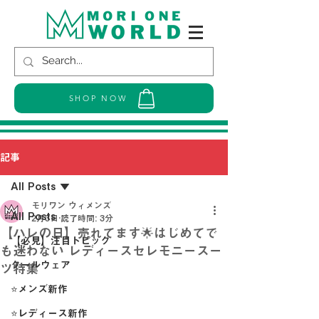
SHOP NOW
記事
All Posts
モリワン ウィメンズ
All Posts
2月3日
読了時間: 3分
【ハレの日】売れてます🌟はじめてで
【必見】注目トピック
も迷わない レディースセレモニースー
クールウェア
ツ特集
⭐メンズ新作
⭐レディース新作